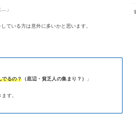
に…」
をしている方は意外に多いかと思います。
んでるの？
（底辺・貧乏人の集まり？）
」
きます。